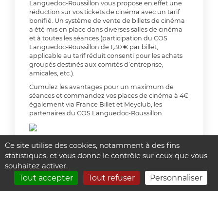
Languedoc-Roussillon vous propose en effet une
réduction sur vos tickets de cinéma avec un tarif
bonifié. Un système de vente de billets de cinéma
a été mis en place dans diverses salles de cinéma
et à toutes les séances (participation du COS
Languedoc-Roussillon de 1,30 € par billet,
applicable au tarif réduit consenti pour les achats
groupés destinés aux comités d’entreprise,
amicales, etc.).
Cumulez les avantages pour un maximum de
séances et commandez vos places de cinéma à 4€
également via France Billet et Meyclub, les
partenaires du COS Languedoc-Roussillon.
Ce site utilise des cookies, notamment à des fins
Cinéma Gaumont Comédie 34000 MONTPELLI
statistiques, et vous donne le contrôle sur ceux que vous
Cinéma Gaumont Multiplexe 34000 MONTPELLI
souhaitez activer.
Tout accepter
Tout refuser
Personnaliser
Cinéma Diagonal 34007 MONTPELLIER
Cinéma Mega CGR 34970 LATTES
Cinéma Mega CGR 34420 VILLENEUVE LES BEZIERS