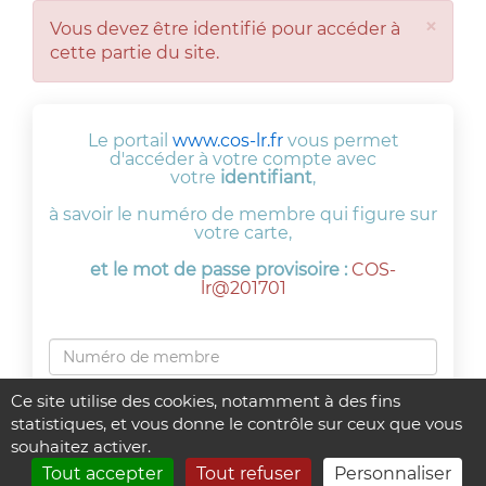
×
Vous devez être identifié pour accéder à
cette partie du site.
Le portail
www.cos-lr.fr
vous permet
d'accéder à votre compte avec
votre
identifiant
,
à savoir le numéro de membre qui figure sur
votre carte,
et le mot de passe provisoire :
COS-
lr@201701
Ce site utilise des cookies, notamment à des fins
statistiques, et vous donne le contrôle sur ceux que vous
souhaitez activer.
Tout accepter
Tout refuser
Personnaliser
Connexion