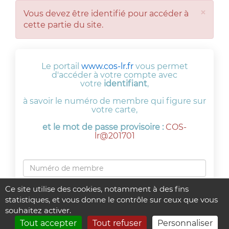
×
Vous devez être identifié pour accéder à
cette partie du site.
Le portail
www.cos-lr.fr
vous permet
d'accéder à votre compte avec
votre
identifiant
,
à savoir le numéro de membre qui figure sur
votre carte,
et le mot de passe provisoire :
COS-
lr@201701
Ce site utilise des cookies, notamment à des fins
statistiques, et vous donne le contrôle sur ceux que vous
souhaitez activer.
Tout accepter
Tout refuser
Personnaliser
Connexion