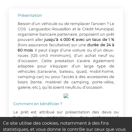
Présentation
Besoin d’un véhicule ou de remplacer l’ancien ? Le
COS
Languedoc-Roussillon
et le Crédit Municipal,
organisme bancaire partenaire, proposent un prêt
pouvant aller
jusqu’à 4 000 € avec un taux de 1 %
(hors assurance facultative) sur une
durée de 24 à
60 mois
. Il peut s’agir d’une voiture ou d’un deux-
roues (125 cm3 minimum), d’un achat neuf ou
d’occasion. Cette prestation s’avère également
adaptée pour s’équiper d’un large type de
véhicules (caravane, bateau, quad, mobil-home,
camping-car) ou pour l’accès à des accessoires de
loisirs (tente, matériel de camping, porte-vélos,
galerie, etc.), qu’ils soient neufs ou d’occasion.
Comment en bénéficier ?
Le prêt est attribué sur présentation des devis ou
factures (d’un particulier ou d’un professionnel)
Ce site utilise des cookies, notamment à des fins
indiquant le nom de l’agent et le prix du véhicule. S’il
s’agit de la vente d’un véhicule d’occasion de particulier
statistiques, et vous donne le contrôle sur ceux que vous